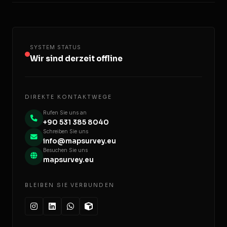
und darüber hinaus ein.
Ja, voll und ganz. Wir verfügen über umfassende operative
Erfahrung in der Erstellung von streng MAPEG-konformen
Vermessungsberichten und volumetrischen Daten für aktive
Minenstandorte.
SYSTEM STATUS
Wir sind derzeit offline
DIREKTE KONTAKTWEGE
Rufen Sie uns an
+90 531 385 8040
Schreiben Sie uns
info@mapsurvey.eu
Besuchen Sie uns
mapsurvey.eu
BLEIBEN SIE VERBUNDEN