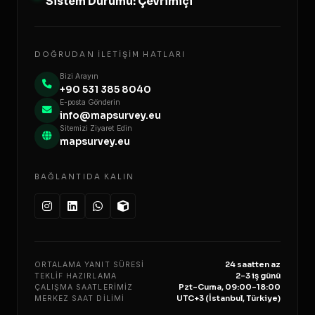
Sistem Durumu: Çevrimiçi
DOĞRUDAN İLETIŞIM HATLARI
Bizi Arayın
+90 531 385 8040
E-posta Gönderin
info@mapsurvey.eu
Sitemizi Ziyaret Edin
mapsurvey.eu
BAĞLANTIDA KALIN
24 saatten az
ORTALAMA YANIT SÜRESI
2–3 iş günü
TEKLIF HAZIRLAMA
Pzt–Cuma, 09:00–18:00
ÇALIŞMA SAATLERIMIZ
UTC+3 (İstanbul, Türkiye)
MERKEZ SAAT DILIMI