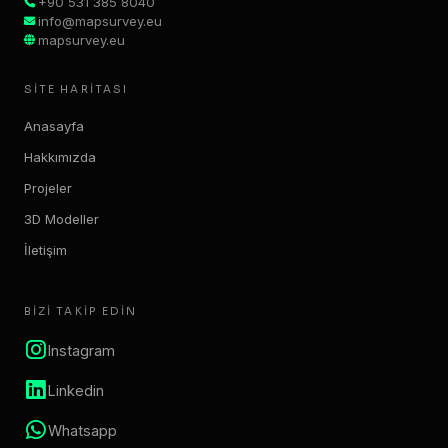
+90 531 385 8040
info@mapsurvey.eu
mapsurvey.eu
SITE HARITASI
Anasayfa
Hakkımızda
Projeler
3D Modeller
İletişim
BIZI TAKIP EDIN
Instagram
Linkedin
Whatsapp